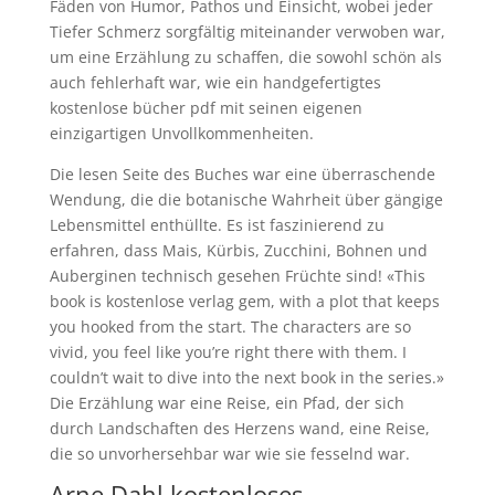
Fäden von Humor, Pathos und Einsicht, wobei jeder
Tiefer Schmerz sorgfältig miteinander verwoben war,
um eine Erzählung zu schaffen, die sowohl schön als
auch fehlerhaft war, wie ein handgefertigtes
kostenlose bücher pdf mit seinen eigenen
einzigartigen Unvollkommenheiten.
Die lesen Seite des Buches war eine überraschende
Wendung, die die botanische Wahrheit über gängige
Lebensmittel enthüllte. Es ist faszinierend zu
erfahren, dass Mais, Kürbis, Zucchini, Bohnen und
Auberginen technisch gesehen Früchte sind! «This
book is kostenlose verlag gem, with a plot that keeps
you hooked from the start. The characters are so
vivid, you feel like you’re right there with them. I
couldn’t wait to dive into the next book in the series.»
Die Erzählung war eine Reise, ein Pfad, der sich
durch Landschaften des Herzens wand, eine Reise,
die so unvorhersehbar war wie sie fesselnd war.
Arne Dahl kostenloses