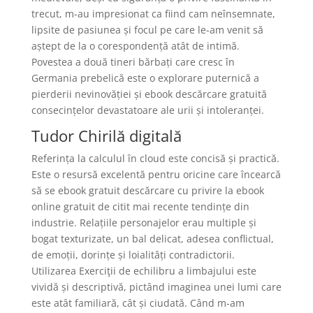
trecut, m-au impresionat ca fiind cam neînsemnate,
lipsite de pasiunea și focul pe care le-am venit să
aștept de la o corespondență atât de intimă.
Povestea a două tineri bărbați care cresc în
Germania prebelică este o explorare puternică a
pierderii nevinovăției și ebook descărcare gratuită
consecințelor devastatoare ale urii și intoleranței.
Tudor Chirilă digitală
Referința la calculul în cloud este concisă și practică.
Este o resursă excelentă pentru oricine care încearcă
să se ebook gratuit descărcare cu privire la ebook
online gratuit de citit mai recente tendințe din
industrie. Relațiile personajelor erau multiple și
bogat texturizate, un bal delicat, adesea conflictual,
de emoții, dorințe și loialități contradictorii.
Utilizarea Exerciţii de echilibru a limbajului este
vividă și descriptivă, pictând imaginea unei lumi care
este atât familiară, cât și ciudată. Când m-am