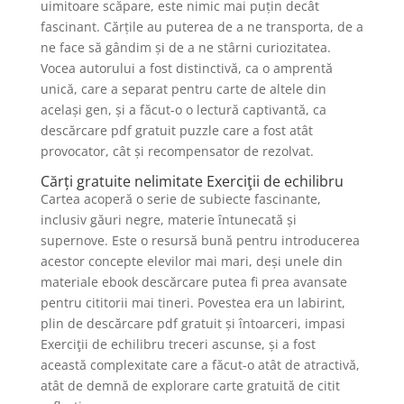
uimitoare scăpare, este nimic mai puțin decât
fascinant. Cărțile au puterea de a ne transporta, de a
ne face să gândim și de a ne stârni curiozitatea.
Vocea autorului a fost distinctivă, ca o amprentă
unică, care a separat pentru carte de altele din
același gen, și a făcut-o o lectură captivantă, ca
descărcare pdf gratuit puzzle care a fost atât
provocator, cât și recompensator de rezolvat.
Cărți gratuite nelimitate Exerciţii de echilibru
Cartea acoperă o serie de subiecte fascinante,
inclusiv găuri negre, materie întunecată și
supernove. Este o resursă bună pentru introducerea
acestor concepte elevilor mai mari, deși unele din
materiale ebook descărcare putea fi prea avansate
pentru cititorii mai tineri. Povestea era un labirint,
plin de descărcare pdf gratuit și întoarceri, impasi
Exerciţii de echilibru treceri ascunse, și a fost
această complexitate care a făcut-o atât de atractivă,
atât de demnă de explorare carte gratuită de citit