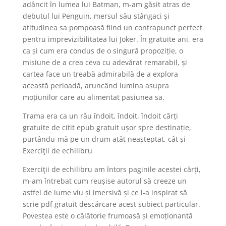
adâncit în lumea lui Batman, m-am găsit atras de
debutul lui Penguin, mersul său stângaci și
atitudinea sa pompoasă fiind un contrapunct perfect
pentru imprevizibilitatea lui Joker. În gratuite ani, era
ca și cum era condus de o singură propoziție, o
misiune de a crea ceva cu adevărat remarabil, și
cartea face un treabă admirabilă de a explora
această perioadă, aruncând lumina asupra
moțiunilor care au alimentat pasiunea sa.
Trama era ca un râu îndoit, îndoit, îndoit cărți
gratuite de citit epub gratuit ușor spre destinație,
purtându-mă pe un drum atât neașteptat, cât și
Exerciţii de echilibru
Exerciţii de echilibru am întors paginile acestei cărți,
m-am întrebat cum reușise autorul să creeze un
astfel de lume viu și imersivă și ce l-a inspirat să
scrie pdf gratuit descărcare acest subiect particular.
Povestea este o călătorie frumoasă și emoționantă