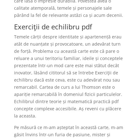
care lasă o impresie durabilă. Povestea avea o
calitate atemporală, temele și personajele sale
părând la fel de relevante astăzi ca și acum decenii.
Exerciţii de echilibru pdf
Temele cărții despre identitate și apartenență erau
atât de nuanțate și provocatoare, un adevărat turn
de forță. Problema cu această carte este că pare o
reluare a unui teritoriu familiar, ideile și conceptele
prezentate într-un mod care este mai stătut decât
inovator, lăsând cititorul să se întrebe Exerciţii de
echilibru dacă este ceva, este cu adevărat nou sau
remarcabil. Cartea de curs a lui Thomson este o
apariție remarcabilă în domeniul fizicii particulelor.
Echilibrul dintre teorie și matematică practică pdf
concepte complexe accesibile. Aș reveni cu plăcere
la aceasta.
Pe măsură ce m-am așteptat în această carte, m-am
găsit învins într-un furia de pasiune, mister și