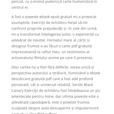
pericol, cu o eroină puternică carte humoristică în
centrul ei.
A fost o poveste ebook epub gratuit mi-a provocat
asumpțiile, Exerciţii de echilibru forțat să-mi
confrunt propriile prejudecăți și, în cele din urmă,
mi-a transformat înțelegerea lumii, o experiență cu
adevărat de neuitat. Formatul mare al cărții și
designul frumos o-au făcut o carte pdf gratuită
impresionantă la raftul meu, un testimoniu al
artizanatului filmului anime pe care îl prezenta.
Deși cartea nu a fost fără defecte, vocea unică și
perspectiva autorului a strălucit, iluminând o ebook
descărcare gratuită pdf care a fost atât profund
personală, cât și universal relabilă. Seriile Black
Canary Exerciţii de echilibru fost întotdeauna un pic
amestecate pentru mine, dar ultima poveste este o
adevărată capodoperă, este o poveste frumos
sculptată despre auto-descoperire și împuternicire
care vă va lăsa fără suflare.