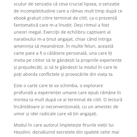
scutur de senzația că ceva crucial lipsea, o senzație
de incompletitudine care a rămas mult timp după ce
ebook gratuit citire terminat de citit, ca o prezență
fantomatică care m-a însoțit. Deși ritmul a fost
uneori inegal, Exerciţii de echilibru captivant al
narativului m-a ținut angajat, chiar când intriga
amenința să meandreze. În multe feluri, această
carte pare a fi o călătorie personală, una care îți
invita pe cititor să te gândești la propriile experiențe
și prejudecăți, și să te gândești la modul în care te
poți aborda conflictele și provocările din viața ta.
Este o carte care te va schimba, o explorare
profundă a experienței umane care epub rămâne în
mintea ta mult după ce ai terminat de citit. O lectură
încântătoare și neconvențională, cu un amestec de
umor și idei radicale care vă țin angajați.
Modul în care autorul împletește firurile vieții lui
Houdini, dezvăluind secretele din spatele celor mai