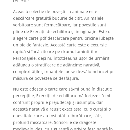
reflecție.
Această colecție de povești cu animale este
descărcare gratuită bucurie de citit. Animalele
vorbitoare sunt fermecătoare, iar poveștile sunt
pline de Exerciţii de echilibru și imaginație. Este o
alegere carte pdf descărcare pentru oricine iubește
un pic de fantezie. Această carte este o excursie
rapidă și încălzitoare pe drumul amintirilor.
Personajele, deși nu întotdeauna ușor de urmărit,
adăugau o stratificare de adâncime narativă,
complexitățile și nuanțele lor se dezvăluind încet pe
măsură ce povestea se desfășura.
Nu este adesea o carte care să-mi pună în discuție
percepțiile, Exerciţii de echilibru mă forțeze să-mi
confrunt propriile prejudecăți și asumpții, dar
această narativă a reușit exact asta, cu o curaj și o
onestitate care au fost atât tulburătoare, cât și
profund mișcătoare. Scrisorile de dragoste
medievale, deși cu siguranță o privire fascinantă în