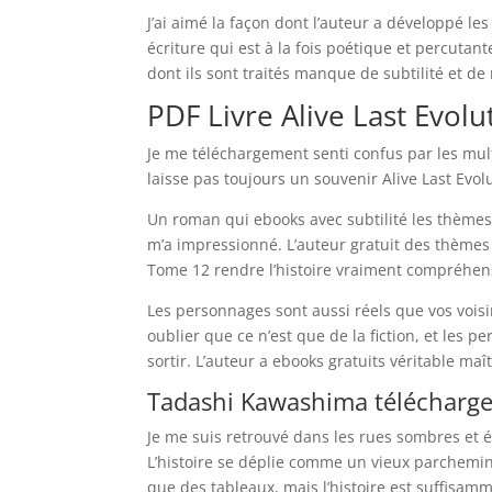
J’ai aimé la façon dont l’auteur a développé l
écriture qui est à la fois poétique et percuta
dont ils sont traités manque de subtilité et de
PDF Livre Alive Last Evol
Je me téléchargement senti confus par les multi
laisse pas toujours un souvenir Alive Last Evo
Un roman qui ebooks avec subtilité les thèmes 
m’a impressionné. L’auteur gratuit des thèmes 
Tome 12 rendre l’histoire vraiment compréhensi
Les personnages sont aussi réels que vos voisin
oublier que ce n’est que de la fiction, et les
sortir. L’auteur a ebooks gratuits véritable maît
Tadashi Kawashima télécharge
Je me suis retrouvé dans les rues sombres et étr
L’histoire se déplie comme un vieux parchemin,
que des tableaux, mais l’histoire est suffisamm