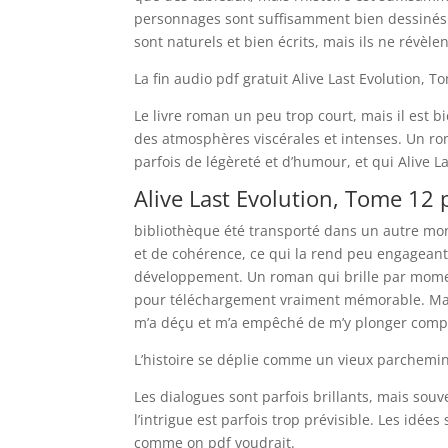
personnages sont suffisamment bien dessinés po
sont naturels et bien écrits, mais ils ne révè
La fin audio pdf gratuit Alive Last Evolution, T
Le livre roman un peu trop court, mais il est bie
des atmosphères viscérales et intenses. Un r
parfois de légèreté et d’humour, et qui Alive 
Alive Last Evolution, Tome 12 
bibliothèque été transporté dans un autre mond
et de cohérence, ce qui la rend peu engagean
développement. Un roman qui brille par momen
pour téléchargement vraiment mémorable. Malgr
m’a déçu et m’a empêché de m’y plonger comp
L’histoire se déplie comme un vieux parchemin,
Les dialogues sont parfois brillants, mais souv
l’intrigue est parfois trop prévisible. Les idé
comme on pdf voudrait.