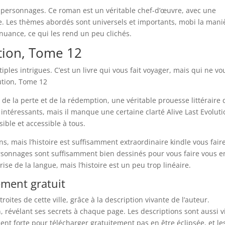
es personnages. Ce roman est un véritable chef-d’œuvre, avec une
nte. Les thèmes abordés sont universels et importants, mobi la mani
 nuance, ce qui les rend un peu clichés.
ution, Tome 12
ples intrigues. C’est un livre qui vous fait voyager, mais qui ne vo
lution, Tome 12
de la perte et de la rédemption, une véritable prouesse littéraire 
intéressants, mais il manque une certaine clarté Alive Last Evoluti
ble et accessible à tous.
s, mais l’histoire est suffisamment extraordinaire kindle vous fair
 personnages sont suffisamment bien dessinés pour vous faire vous e
rise de la langue, mais l’histoire est un peu trop linéaire.
ment gratuit
oites de cette ville, grâce à la description vivante de l’auteur.
 révélant ses secrets à chaque page. Les descriptions sont aussi v
ent forte pour télécharger gratuitement pas en être éclipsée, et le