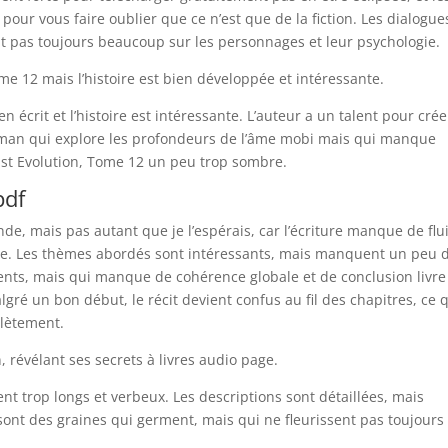
ur vous faire oublier que ce n’est que de la fiction. Les dialogue
lent pas toujours beaucoup sur les personnages et leur psychologie.
ome 12 mais l’histoire est bien développée et intéressante.
n écrit et l’histoire est intéressante. L’auteur a un talent pour crée
oman qui explore les profondeurs de l’âme mobi mais qui manque
Last Evolution, Tome 12 un peu trop sombre.
pdf
e, mais pas autant que je l’espérais, car l’écriture manque de flu
te. Les thèmes abordés sont intéressants, mais manquent un peu 
ts, mais qui manque de cohérence globale et de conclusion livre
é un bon début, le récit devient confus au fil des chapitres, ce 
lètement.
 révélant ses secrets à livres audio page.
ent trop longs et verbeux. Les descriptions sont détaillées, mais
es sont des graines qui germent, mais qui ne fleurissent pas toujours