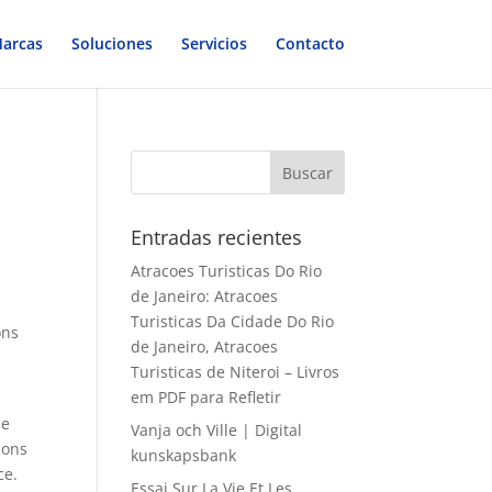
arcas
Soluciones
Servicios
Contacto
Entradas recientes
Atracoes Turisticas Do Rio
de Janeiro: Atracoes
Turisticas Da Cidade Do Rio
ons
de Janeiro, Atracoes
Turisticas de Niteroi – Livros
em PDF para Refletir
le
Vanja och Ville | Digital
ions
kunskapsbank
ce.
Essai Sur La Vie Et Les