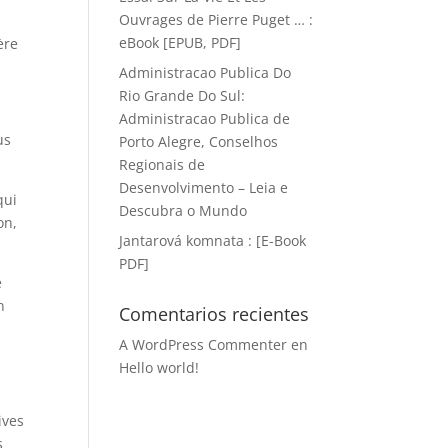
Ouvrages de Pierre Puget … :
eBook [EPUB, PDF]
ère
Administracao Publica Do
Rio Grande Do Sul:
Administracao Publica de
us
Porto Alegre, Conselhos
Regionais de
Desenvolvimento – Leia e
qui
Descubra o Mundo
on,
Jantarová komnata : [E-Book
PDF]
e
n
Comentarios recientes
A WordPress Commenter
en
Hello world!
ives
s