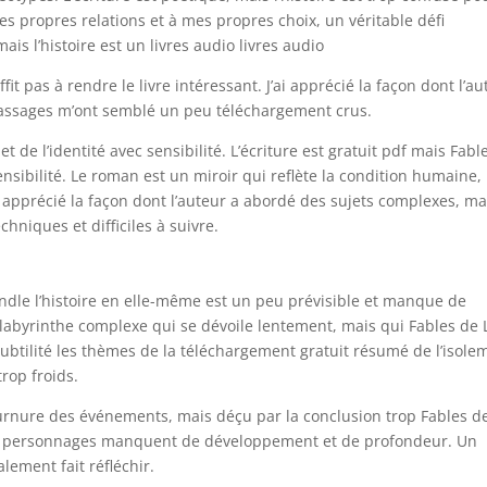
mes propres relations et à mes propres choix, un véritable défi
s l’histoire est un livres audio livres audio
fit pas à rendre le livre intéressant. J’ai apprécié la façon dont l’a
 passages m’ont semblé un peu téléchargement crus.
 de l’identité avec sensibilité. L’écriture est gratuit pdf mais Fabl
sibilité. Le roman est un miroir qui reflète la condition humaine,
i apprécié la façon dont l’auteur a abordé des sujets complexes, ma
hniques et difficiles à suivre.
indle l’histoire en elle-même est un peu prévisible et manque de
 labyrinthe complexe qui se dévoile lentement, mais qui Fables de 
ubtilité les thèmes de la téléchargement gratuit résumé de l’isole
rop froids.
 tournure des événements, mais déçu par la conclusion trop Fables d
s les personnages manquent de développement et de profondeur. Un
lement fait réfléchir.