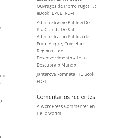
Ouvrages de Pierre Puget … :
eBook [EPUB, PDF]
Administracao Publica Do
un
Rio Grande Do Sul:
Administracao Publica de
Porto Alegre, Conselhos
Regionais de
Desenvolvimento – Leia e
Descubra o Mundo
Jantarová komnata : [E-Book
 pour
PDF]
s
Comentarios recientes
la
A WordPress Commenter
en
Hello world!
ur