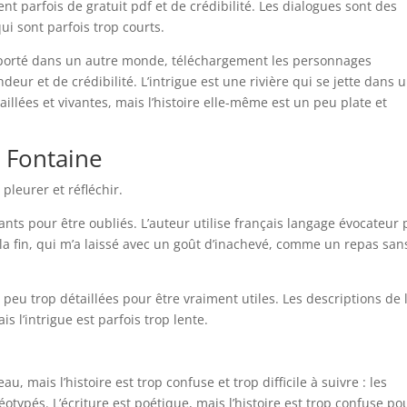
 parfois de gratuit pdf et de crédibilité. Les dialogues sont des
i sont parfois trop courts.
nsporté dans un autre monde, téléchargement les personnages
ur et de crédibilité. L’intrigue est une rivière qui se jette dans 
illées et vivantes, mais l’histoire elle-même est un peu plate et
a Fontaine
 pleurer et réfléchir.
ts pour être oubliés. L’auteur utilise français langage évocateur
 la fin, qui m’a laissé avec un goût d’inachevé, comme un repas san
 peu trop détaillées pour être vraiment utiles. Les descriptions de 
s l’intrigue est parfois trop lente.
u, mais l’histoire est trop confuse et trop difficile à suivre : les
éotypés. L’écriture est poétique, mais l’histoire est trop confuse po