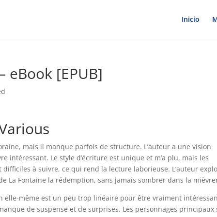
Inicio
M
 – eBook [EPUB]
ed
 Various
oraine, mais il manque parfois de structure. L’auteur a une vision
vre intéressant. Le style d’écriture est unique et m’a plu, mais les
ifficiles à suivre, ce qui rend la lecture laborieuse. L’auteur expl
s de La Fontaine la rédemption, sans jamais sombrer dans la mièvrer
e en elle-même est un peu trop linéaire pour être vraiment intéressan
ui manque de suspense et de surprises. Les personnages principaux 