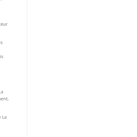
uteur
es
is
La
ment,
e La