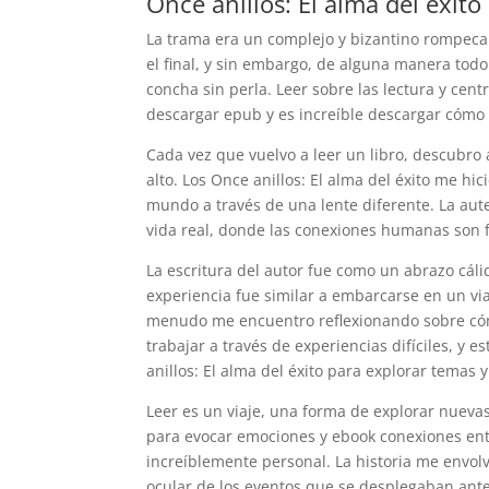
Once anillos: El alma del éxito
La trama era un complejo y bizantino rompeca
el final, y sin embargo, de alguna manera todo
concha sin perla. Leer sobre las lectura y ce
descargar epub y es increíble descargar cómo 
Cada vez que vuelvo a leer un libro, descubro
alto. Los Once anillos: El alma del éxito me hi
mundo a través de una lente diferente. La aute
vida real, donde las conexiones humanas son
La escritura del autor fue como un abrazo cál
experiencia fue similar a embarcarse en un via
menudo me encuentro reflexionando sobre cóm
trabajar a través de experiencias difíciles, y
anillos: El alma del éxito para explorar temas
Leer es un viaje, una forma de explorar nuevas
para evocar emociones y ebook conexiones entre
increíblemente personal. La historia me envol
ocular de los eventos que se desplegaban ante