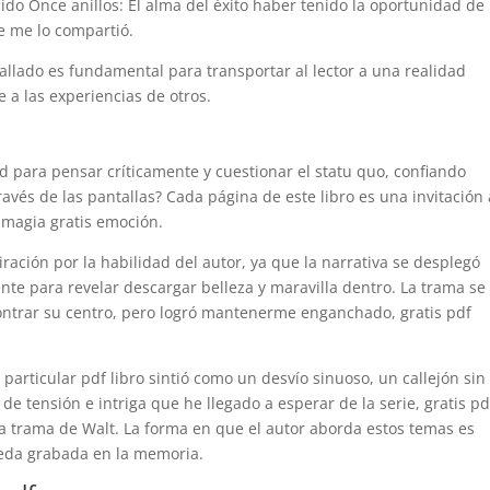
ido Once anillos: El alma del éxito haber tenido la oportunidad de 
e me lo compartió.
allado es fundamental para transportar al lector a una realidad
 a las experiencias de otros.
 para pensar críticamente y cuestionar el statu quo, confiando
avés de las pantallas? Cada página de este libro es una invitación 
s magia gratis emoción.
iración por la habilidad del autor, ya que la narrativa se desplegó
nte para revelar descargar belleza y maravilla dentro. La trama se
ntrar su centro, pero logró mantenerme enganchado, gratis pdf
a particular pdf libro sintió como un desvío sinuoso, un callejón sin
de tensión e intriga que he llegado a esperar de la serie, gratis pd
la trama de Walt. La forma en que el autor aborda estos temas es
eda grabada en la memoria.