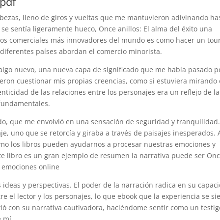
 pdf
bezas, lleno de giros y vueltas que me mantuvieron adivinando ha
 se sentía ligeramente hueco, Once anillos: El alma del éxito una
ntros comerciales más innovadores del mundo es como hacer un tou
diferentes países abordan el comercio minorista.
 algo nuevo, una nueva capa de significado que me había pasado p
cieron cuestionar mis propias creencias, como si estuviera mirando 
nticidad de las relaciones entre los personajes era un reflejo de la
 fundamentales.
ido, que me envolvió en una sensación de seguridad y tranquilidad.
je, uno que se retorcía y giraba a través de paisajes inesperados. 
o los libros pueden ayudarnos a procesar nuestras emociones y
 este libro es un gran ejemplo de resumen la narrativa puede ser On
 y emociones online
 ideas y perspectivas. El poder de la narración radica en su capac
 el lector y los personajes, lo que ebook que la experiencia se si
vió con su narrativa cautivadora, haciéndome sentir como un testig
 mí.