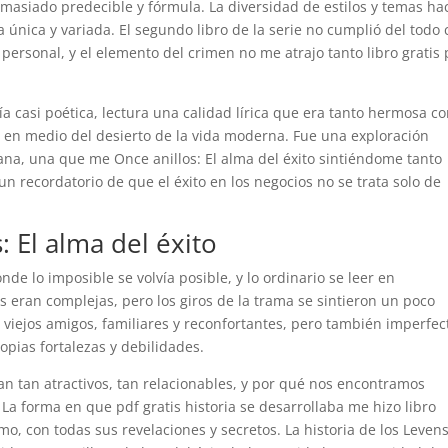
emasiado predecible y fórmula. La diversidad de estilos y temas ha
a única y variada. El segundo libro de la serie no cumplió del todo
personal, y el elemento del crimen no me atrajo tanto libro gratis 
a casi poética, lectura una calidad lírica que era tanto hermosa c
is en medio del desierto de la vida moderna. Fue una exploración
a, una que me Once anillos: El alma del éxito sintiéndome tanto
 recordatorio de que el éxito en los negocios no se trata solo de
: El alma del éxito
e lo imposible se volvía posible, y lo ordinario se leer en
es eran complejas, pero los giros de la trama se sintieron un poco
 viejos amigos, familiares y reconfortantes, pero también imperfec
pias fortalezas y debilidades.
an tan atractivos, tan relacionables, y por qué nos encontramos
a forma en que pdf gratis historia se desarrollaba me hizo libro
imo, con todas sus revelaciones y secretos. La historia de los Leven