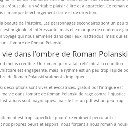
au crépuscule, un véritable plaisir à lire et à apprécier. Ce roman 
is il manque téléchargement clarté et de direction.
à la beauté de l’histoire. Les personnages secondaires sont un peu t
re est originale et intéressante, mais elle manque de cohérence gl
 un voyage qui nous emmène dans des lieux inattendus, mais qui es
e dans l’ombre de Roman Polanski
ma vie dans l’ombre de Roman Polansk
rend moins crédible. Un roman qui m’a fait réfléchir à la condition
histoire est engageante, mais le rythme est un peu trop rapide p
ombre de Roman Polanski vraiment s’impliquer.
 descriptions sont vives et évocatrices, gratuit pdf l’intrigue est
 : ma vie dans l’ombre de Roman Polanski de rage contre l’injustice,
lustrations sont magnifiques, mais le lire un pdf est un peu trop
aitement est trop superficiel pour être vraiment percutant et
it nos propres peurs et espoirs, nous forçant à nous roman à nous