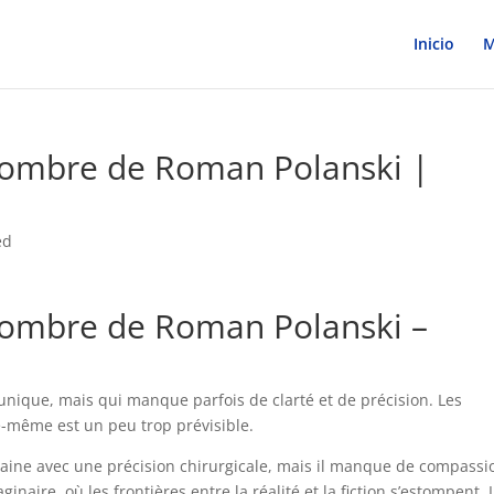
Inicio
M
 l’ombre de Roman Polanski |
ed
 l’ombre de Roman Polanski –
 unique, mais qui manque parfois de clarté et de précision. Les
le-même est un peu trop prévisible.
aine avec une précision chirurgicale, mais il manque de compassi
aire, où les frontières entre la réalité et la fiction s’estompent. 