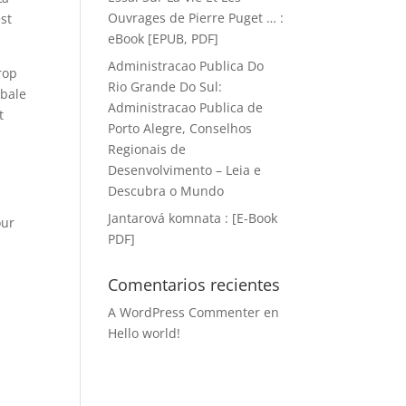
Ouvrages de Pierre Puget … :
est
eBook [EPUB, PDF]
Administracao Publica Do
rop
Rio Grande Do Sul:
obale
Administracao Publica de
t
Porto Alegre, Conselhos
Regionais de
i
Desenvolvimento – Leia e
Descubra o Mundo
Jantarová komnata : [E-Book
our
PDF]
Comentarios recientes
A WordPress Commenter
en
Hello world!
-