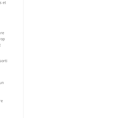
s et
ure
rop
t
sorti
 un
re