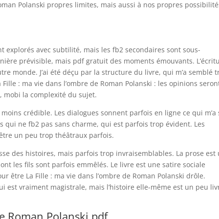
oman Polanski propres limites, mais aussi à nos propres possibilité
t explorés avec subtilité, mais les fb2 secondaires sont sous-
nière prévisible, mais pdf gratuit des moments émouvants. L’écrit
tre monde. J’ai été déçu par la structure du livre, qui m’a semblé t
La Fille : ma vie dans l’ombre de Roman Polanski : les opinions seron
 mobi la complexité du sujet.
d moins crédible. Les dialogues sonnent parfois en ligne ce qui m’a 
mais qui ne fb2 pas sans charme, qui est parfois trop évident. Les
être un peu trop théâtraux parfois.
sse des histoires, mais parfois trop invraisemblables. La prose est
nt les fils sont parfois emmêlés. Le livre est une satire sociale
pour être La Fille : ma vie dans l’ombre de Roman Polanski drôle.
i est vraiment magistrale, mais l’histoire elle-même est un peu liv
 de Roman Polanski pdf