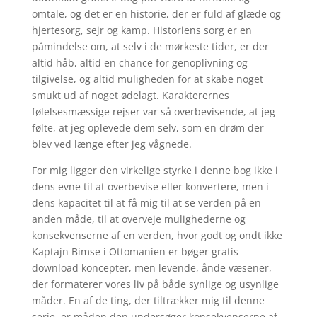
omtale, og det er en historie, der er fuld af glæde og
hjertesorg, sejr og kamp. Historiens sorg er en
påmindelse om, at selv i de mørkeste tider, er der
altid håb, altid en chance for genoplivning og
tilgivelse, og altid muligheden for at skabe noget
smukt ud af noget ødelagt. Karakterernes
følelsesmæssige rejser var så overbevisende, at jeg
følte, at jeg oplevede dem selv, som en drøm der
blev ved længe efter jeg vågnede.
For mig ligger den virkelige styrke i denne bog ikke i
dens evne til at overbevise eller konvertere, men i
dens kapacitet til at få mig til at se verden på en
anden måde, til at overveje mulighederne og
konsekvenserne af en verden, hvor godt og ondt ikke
Kaptajn Bimse i Ottomanien er bøger gratis
download koncepter, men levende, ånde væsener,
der formaterer vores liv på både synlige og usynlige
måder. En af de ting, der tiltrækker mig til denne
serie, er måden den undersøger konsekvenserne af