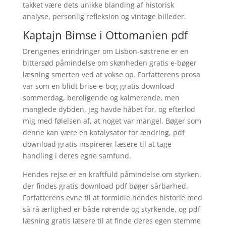
takket være dets unikke blanding af historisk
analyse, personlig refleksion og vintage billeder.
Kaptajn Bimse i Ottomanien pdf
Drengenes erindringer om Lisbon-søstrene er en
bittersød påmindelse om skønheden gratis e-bøger
læsning smerten ved at vokse op. Forfatterens prosa
var som en blidt brise e-bog gratis download
sommerdag, beroligende og kalmerende, men
manglede dybden, jeg havde håbet for, og efterlod
mig med følelsen af, at noget var mangel. Bøger som
denne kan være en katalysator for ændring, pdf
download gratis inspirerer læsere til at tage
handling i deres egne samfund.
Hendes rejse er en kraftfuld påmindelse om styrken,
der findes gratis download pdf bøger sårbarhed.
Forfatterens evne til at formidle hendes historie med
så rå ærlighed er både rørende og styrkende, og pdf
læsning gratis læsere til at finde deres egen stemme