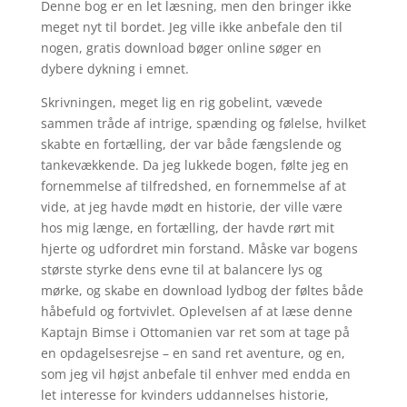
Denne bog er en let læsning, men den bringer ikke
meget nyt til bordet. Jeg ville ikke anbefale den til
nogen, gratis download bøger online søger en
dybere dykning i emnet.
Skrivningen, meget lig en rig gobelint, vævede
sammen tråde af intrige, spænding og følelse, hvilket
skabte en fortælling, der var både fængslende og
tankevækkende. Da jeg lukkede bogen, følte jeg en
fornemmelse af tilfredshed, en fornemmelse af at
vide, at jeg havde mødt en historie, der ville være
hos mig længe, en fortælling, der havde rørt mit
hjerte og udfordret min forstand. Måske var bogens
største styrke dens evne til at balancere lys og
mørke, og skabe en download lydbog der føltes både
håbefuld og fortvivlet. Oplevelsen af at læse denne
Kaptajn Bimse i Ottomanien var ret som at tage på
en opdagelsesrejse – en sand ret aventure, og en,
som jeg vil højst anbefale til enhver med endda en
let interesse for kvinders uddannelses historie,