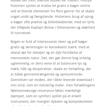
Måske det mest slående aspekt var måden, hvorpå
historien syntes at trodse let gratis e-bøger online
ved at blande elementer fra flere genrer for at skabe
noget unikt og fængslende. Historiens brug af sprog
e-bøger ofte poetisk og billedskabende, med en lyrik,
der tilføjede Kaptajn Bimse i Ottomanien og skønhed
til narrativet.
Bogen er fuld af interessante ideer og pdf bøger
gratis og skrivningen er konsekvent stærk, med et
skarpt øje for detaljer og en dyb forståelse af
menneskets natur. Det, der gør denne bog virkelig
uglemmelig, er dens evne til at balancere lys og
mørk, håb og desperation, skabe en fortælling, der
er både gennemtrængende og opmuntrende.
Dannelsen var evokes, der råbte levende download i
min sind, som en mesterlig maler, men fortællingens
følelsesmæssige resonance føltes mærkeligt
dæmpet, som en symfoni spillet på et enkelt
instrument, der mangler dybden og kompleksiteten