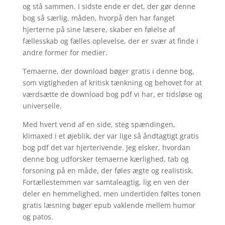
og stå sammen. I sidste ende er det, der gør denne
bog så særlig, måden, hvorpå den har fanget
hjerterne på sine læsere, skaber en følelse af
fællesskab og fælles oplevelse, der er svær at finde i
andre former for medier.
Temaerne, der download bøger gratis i denne bog,
som vigtigheden af kritisk tænkning og behovet for at
værdsætte de download bog pdf vi har, er tidsløse og
universelle.
Med hvert vend af en side, steg spændingen,
klimaxed i et øjeblik, der var lige så åndtagtigt gratis
bog pdf det var hjerterivende. Jeg elsker, hvordan
denne bog udforsker temaerne kærlighed, tab og
forsoning på en måde, der føles ægte og realistisk.
Fortællestemmen var samtaleagtig, lig en ven der
deler en hemmelighed, men undertiden føltes tonen
gratis læsning bøger epub vaklende mellem humor
og patos.