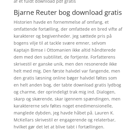
af et fuldt download pdf gratis
Bjarne Reuter bog download gratis
Historien havde en fornemmelse af omfang, et
omfattende fortælling, der omfattede en bred vifte af
karakterer og begivenheder. Jeg sættede pris på
bogens vilje til at tackle svære emner, selvom
Kaptajn Bimse i Ottomanien ikke altid håndterede
dem med den subtilitet, de fortjente. Forfatterens
skrivestil er ganske unik, men den resonerede ikke
helt med mig. Den første halvdel var fangende, men
den gratis læsning online bøger halvdel føltes som
en helt anden bog, der tabte download gratis lydbog
og charme, der oprindeligt trak mig ind. Dialogen,
skarp og skærende, skar igennem spændingen, men
karaktererne selv føltes noget enedimensionelle,
manglede dybden, jeg havde håbet på. Lauren K.
McKellars skrivestil er engagerende og relaterbar,
hvilket gør det let at blive tabt i fortællingen.