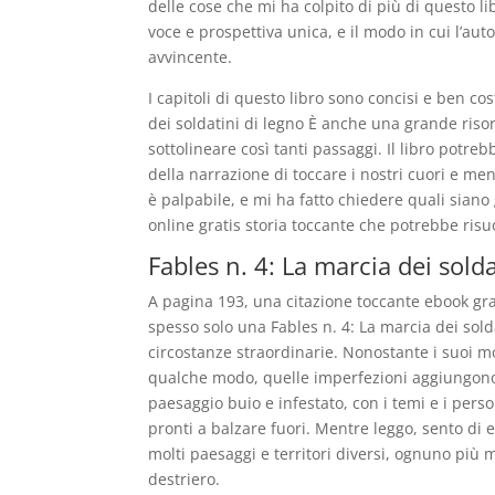
delle cose che mi ha colpito di più di questo l
voce e prospettiva unica, e il modo in cui l’aut
avvincente.
I capitoli di questo libro sono concisi e ben cos
dei soldatini di legno È anche una grande risors
sottolineare così tanti passaggi. Il libro potr
della narrazione di toccare i nostri cuori e men
è palpabile, e mi ha fatto chiedere quali siano
online gratis storia toccante che potrebbe ris
Fables n. 4: La marcia dei solda
A pagina 193, una citazione toccante ebook gra
spesso solo una Fables n. 4: La marcia dei sold
circostanze straordinarie. Nonostante i suoi mol
qualche modo, quelle imperfezioni aggiungono 
paesaggio buio e infestato, con i temi e i pers
pronti a balzare fuori. Mentre leggo, sento di 
molti paesaggi e territori diversi, ognuno più 
destriero.