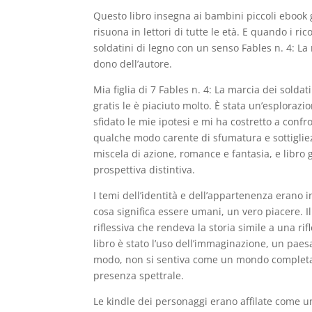
Questo libro insegna ai bambini piccoli ebook g
risuona in lettori di tutte le età. E quando i ri
soldatini di legno con un senso Fables n. 4: L
dono dell’autore.
Mia figlia di 7 Fables n. 4: La marcia dei soldat
gratis le è piaciuto molto. È stata un’esplor
sfidato le mie ipotesi e mi ha costretto a conf
qualche modo carente di sfumatura e sottigliez
miscela di azione, romance e fantasia, e libro
prospettiva distintiva.
I temi dell’identità e dell’appartenenza erano i
cosa significa essere umani, un vero piacere. I
riflessiva che rendeva la storia simile a una ri
libro è stato l’uso dell’immaginazione, un paes
modo, non si sentiva come un mondo completa
presenza spettrale.
Le kindle dei personaggi erano affilate come una