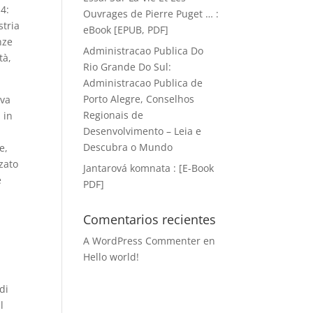
 4:
Ouvrages de Pierre Puget … :
stria
eBook [EPUB, PDF]
nze
Administracao Publica Do
tà,
Rio Grande Do Sul:
Administracao Publica de
Porto Alegre, Conselhos
iva
Regionais de
 in
Desenvolvimento – Leia e
Descubra o Mundo
e,
zato
Jantarová komnata : [E-Book
e
PDF]
Comentarios recientes
A WordPress Commenter
en
Hello world!
di
l