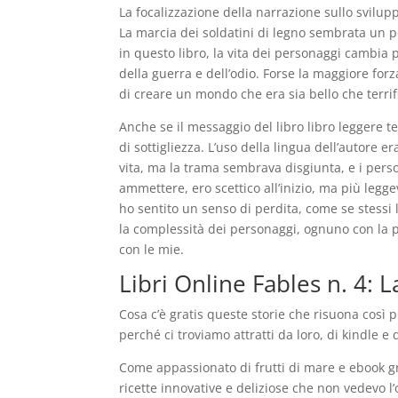
La focalizzazione della narrazione sullo svilu
La marcia dei soldatini di legno sembrata un po’
in questo libro, la vita dei personaggi cambi
della guerra e dell’odio. Forse la maggiore for
di creare un mondo che era sia bello che terrifi
Anche se il messaggio del libro libro leggere 
di sottigliezza. L’uso della lingua dell’autore e
vita, ma la trama sembrava disgiunta, e i pers
ammettere, ero scettico all’inizio, ma più legg
ho sentito un senso di perdita, come se stessi
la complessità dei personaggi, ognuno con la p
con le mie.
Libri Online Fables n. 4: L
Cosa c’è gratis queste storie che risuona così 
perché ci troviamo attratti da loro, di kindle e
Come appassionato di frutti di mare e ebook gra
ricette innovative e deliziose che non vedevo l’