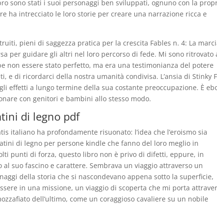
ibro sono stati i suoi personaggi ben sviluppati, ognuno con la prop
ore ha intrecciato le loro storie per creare una narrazione ricca e
truiti, pieni di saggezza pratica per la crescita Fables n. 4: La marc
a per guidare gli altri nel loro percorso di fede. Mi sono ritrovato 
ebbe non essere stato perfetto, ma era una testimonianza del potere
ti, e di ricordarci della nostra umanità condivisa. L’ansia di Stinky 
 gli effetti a lungo termine della sua costante preoccupazione. È eb
uonare con genitori e bambini allo stesso modo.
tini di legno pdf
tis italiano ha profondamente risuonato: l’idea che l’eroismo sia
atini di legno per persone kindle che fanno del loro meglio in
ti punti di forza, questo libro non è privo di difetti, eppure, in
al suo fascino e carattere. Sembrava un viaggio attraverso un
onaggi della storia che si nascondevano appena sotto la superficie,
essere in una missione, un viaggio di scoperta che mi porta attrave
mozzafiato dell’ultimo, come un coraggioso cavaliere su un nobile