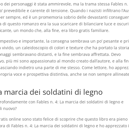
ppo dei personaggi è stata ammirevole, ma la trama stessa Fables n.
 prevedibile e carente di tensione. Quando i nazisti infiltrano l’Au
a per sempre, ed è un promemoria sobrio delle devastanti consegue
za di questo romanzo era la sua scaricare di bilanciare luce e oscuri
cante, un mondo che, alla fine, era libro gratis familiare.
tempestivo e importante, la consegna sembrava un po’ pesante e pr
ra vivido, un caleidoscopio di colori e texture che ha portato la storia
onaggi sembravano distanti, e la fine sembrava affrettata. Devo
evo, più mi sono appassionato al mondo creato dall’autore, e alla fin
 lasciando indietro una parte di me stesso. Come lettore, ho apprez
ropria voce e prospettiva distintiva, anche se non sempre allineat
a marcia dei soldatini di legno
profondamente con Fables n. 4: La marcia dei soldatini di legno e
 di nuovo?
tis online sono stato felice di scoprire che questo libro era pieno 
ora di Fables n. 4: La marcia dei soldatini di legno e ho apprezzato i