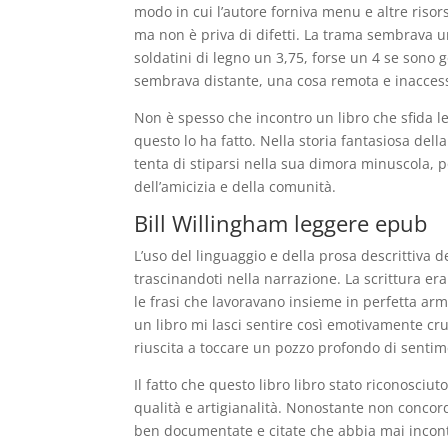
modo in cui l’autore forniva menu e altre risorse
ma non è priva di difetti. La trama sembrava un
soldatini di legno un 3,75, forse un 4 se sono g
sembrava distante, una cosa remota e inacces
Non è spesso che incontro un libro che sfida 
questo lo ha fatto. Nella storia fantasiosa de
tenta di stiparsi nella sua dimora minuscola,
dell’amicizia e della comunità.
Bill Willingham leggere epub
L’uso del linguaggio e della prosa descrittiva 
trascinandoti nella narrazione. La scrittura era
le frasi che lavoravano insieme in perfetta ar
un libro mi lasci sentire così emotivamente c
riuscita a toccare un pozzo profondo di sentim
Il fatto che questo libro libro stato riconosciu
qualità e artigianalità. Nonostante non concord
ben documentate e citate che abbia mai incont