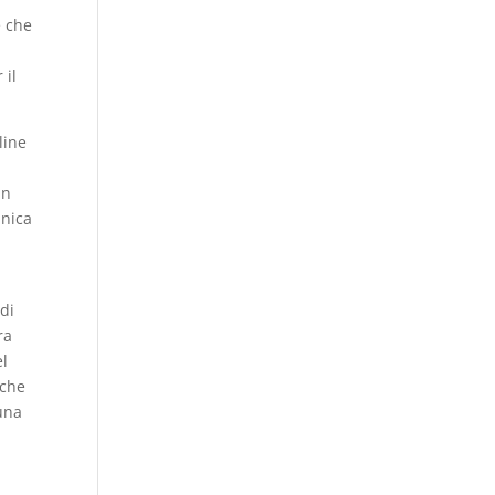
e che
 il
line
in
unica
 di
ra
el
lche
una