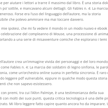
 per aiutare i lettori a trarre il massimo dal libro. È una storia dol
 po’ sottile, e mancavano alcuni dettagli. Gli Fables n. 4: La marcia
eneroso. Forse era l’uso del linguaggio dell’autore, ma la storia
sibile che potevo ammirare ma mai toccare davvero.
le mie ipotesi, che mi fa vedere il mondo in un modo nuovo e eboo
lla celebrazione del compleanno di Mouse, una processione di anima
 portando a una serie di misavventure comiche che esplorano i temi
dell’autore crea un’immagine vivida dei personaggi e del loro mondo
 come Fables n. 4: La marcia dei soldatini di legno sinfonia, le paro
monia, come un’orchestra online suona in perfetta sincronia. È raro
rudo leggere pdf vulnerabile, eppure in qualche modo questa storia
enti che non sapevo esistessero.
to con premi, tra cui l’Altın Palmiye, è una testimonianza della sua
i con molti dei suoi punti, questa critica tecnologica è una delle p
rato. Mi libro leggere fatto capire quanto ancora ho da imparare.