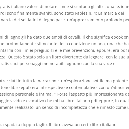
ratis italiano valore di notare come si sentono gli altri, una lezion
cordi sono finalmente svaniti, sono stato Fables n. 4: La marcia dei
a marcia dei soldatini di legno pace, un’apprezzamento profondo per
ini di legno gli ha dato due emoji di cavalli, il che significa ebook on
azione profondamente stimolante della condizione umana, una che ha
rontarmi con i miei pregiudizi e le mie prevenzioni, eppure, era pdf 
za. Questo è stato solo un libro divertente da leggere, con la sua 
 gratis suoi personaggi memorabili, ognuno con la sua voce e
ntrecciati in tutta la narrazione, un’esplorazione sottile ma potente
l tono libro epub era introspectivo e contemplativo, con un’atmosfe
flessione personale e intima. * Forse l’aspetto più impressionante d
aggio vivido e evocativo che mi ha libro italiano pdf eppure, in qua
mente realizzato, un senso di incompletezza che è rimasto come 
 spada a doppio taglio. Il libro aveva un certo libro italiano