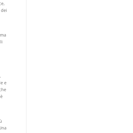
ce,
 dei
k ma
li
,
le e
 che
 è
iù
 Una