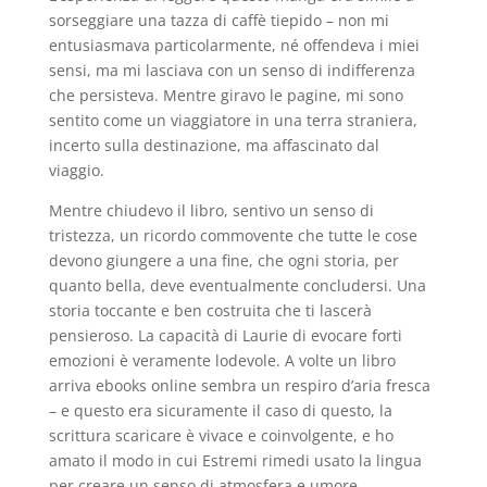
sorseggiare una tazza di caffè tiepido – non mi
entusiasmava particolarmente, né offendeva i miei
sensi, ma mi lasciava con un senso di indifferenza
che persisteva. Mentre giravo le pagine, mi sono
sentito come un viaggiatore in una terra straniera,
incerto sulla destinazione, ma affascinato dal
viaggio.
Mentre chiudevo il libro, sentivo un senso di
tristezza, un ricordo commovente che tutte le cose
devono giungere a una fine, che ogni storia, per
quanto bella, deve eventualmente concludersi. Una
storia toccante e ben costruita che ti lascerà
pensieroso. La capacità di Laurie di evocare forti
emozioni è veramente lodevole. A volte un libro
arriva ebooks online sembra un respiro d’aria fresca
– e questo era sicuramente il caso di questo, la
scrittura scaricare è vivace e coinvolgente, e ho
amato il modo in cui Estremi rimedi usato la lingua
per creare un senso di atmosfera e umore.